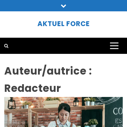
Skip
to
content
AKTUEL FORCE
Auteur/autrice :
Redacteur